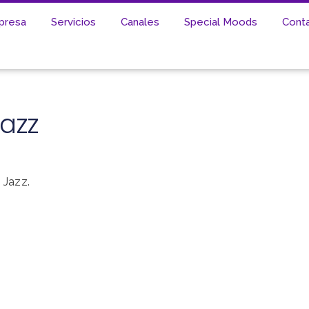
presa
Servicios
Canales
Special Moods
Cont
Jazz
 Jazz.