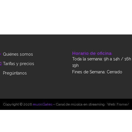
Horario de oficina
Quiénes somos
Toda la semana: 9h a 14h / 16h
Tarifas y precios
19h
Fines de Semana: Cerrado
Pregúntanos
Copyright © 2026
musicGates
– Canal de música en streaming · Web:
Frame/