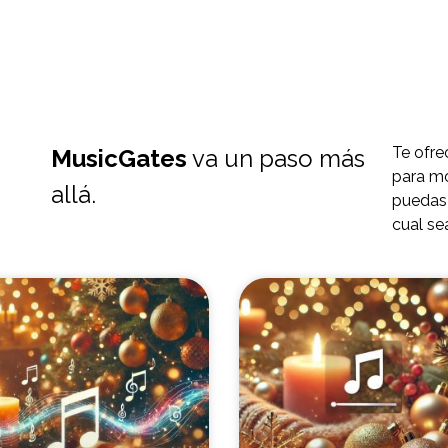
Te ofre
MusicGates
va un paso más
para m
allá.
puedas 
cual se