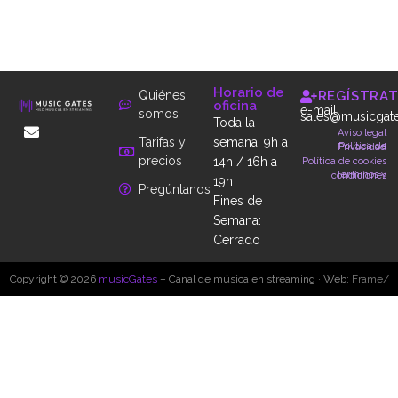
Horario de
Quiénes
REGÍSTRA
oficina
e-mail:
somos
sales@musicgate
Toda la
Aviso legal
Tarifas y
semana: 9h a
Política de Privacidad
precios
14h / 16h a
Política de cookies
Términos y condiciones
19h
Pregúntanos
Fines de
Semana:
Cerrado
Copyright © 2026
musicGates
– Canal de música en streaming · Web:
Frame/