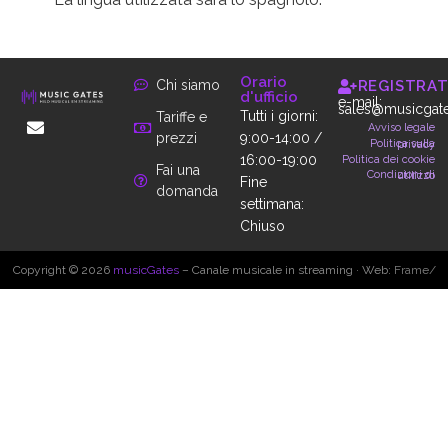
Orario
Chi siamo
REGISTRAT
d'ufficio
e-mail:
sales@musicgate
Tutti i giorni:
Tariffe e
Avviso legale
prezzi
9:00-14:00 /
Politica sulla privacy
16:00-19:00
Politica dei cookie
Fai una
Condizioni di utilizzo
Fine
domanda
settimana:
Chiuso
Copyright © 2026
musicGates
– Canale musicale in streaming · Web:
Frame/